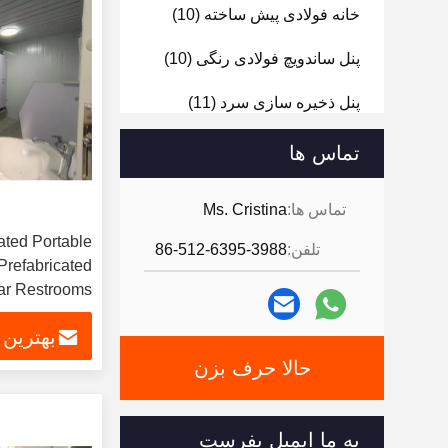
خانه فولادی پیش ساخته
(10)
پنل ساندویچ فولادی رنگی
(10)
پنل ذخیره سازی سرد
(11)
سازه های فولادی
(10)
تماس ها
پانل سقف
(9)
تماس ها:
Ms. Cristina
ated Portable
تلفن:
86-512-6395-3988
Prefabricated
ar Restrooms
بهترین
حالا حرف بزن
به ما ایمیل بفرست