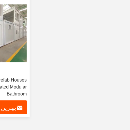
refab Houses
cated Modular
Bathroom
بهترین