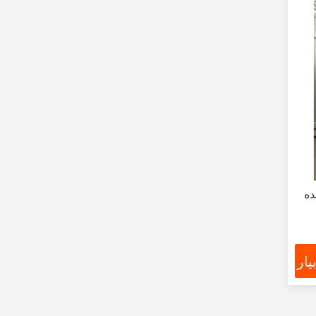
ده
ار