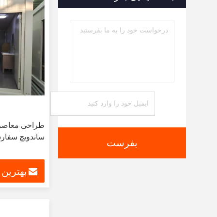
طراحی معاصر خا
ساندویچ سفار
بفرست
بهترین