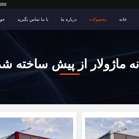
988
خانه
محصولات
درباره ما
با ما تماس بگیرید
حوا
ه ماژولار از پیش ساخته ش