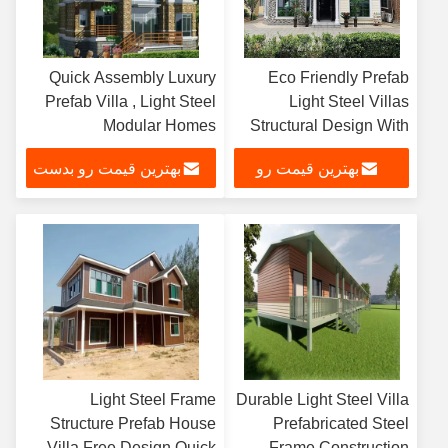
Quick Assembly Luxury
Eco Friendly Prefab
Prefab Villa , Light Steel
Light Steel Villas
Modular Homes
Structural Design With
Aluminum Winow
بهترین قیمت رو
بهترین قیمت رو بدست
بدست بیار
بیار
Light Steel Frame
Durable Light Steel Villa
Structure Prefab House
Prefabricated Steel
Villa Free Design Quick
Frame Construction