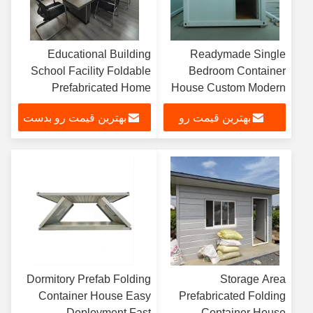
Educational Building
Readymade Single
School Facility Foldable
Bedroom Container
Prefabricated Home
House Custom Modern
Custom Available
Tiny Container Homes
بهترین قیمت رو
بهترین قیمت رو بدست
بدست بیار
بیار
Dormitory Prefab Folding
Storage Area
Container House Easy
Prefabricated Folding
Deployment Fast
Container House